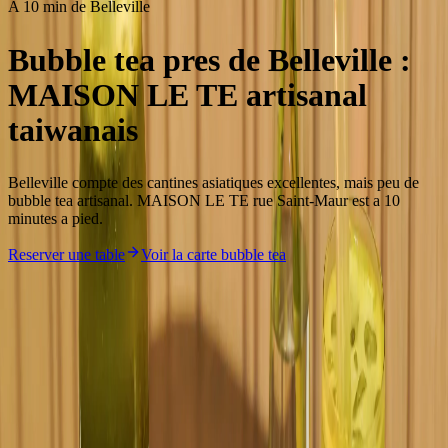
A 10 min de Belleville
Bubble tea pres de Belleville :
MAISON LE TE artisanal
taiwanais
Belleville compte des cantines asiatiques excellentes, mais peu de
bubble tea artisanal. MAISON LE TE rue Saint-Maur est a 10
minutes a pied.
Reserver une table
Voir la carte bubble tea
Pourquoi nous
Le bubble tea taiwanais qui manquait
au quartier Belleville
10 min depuis Belleville