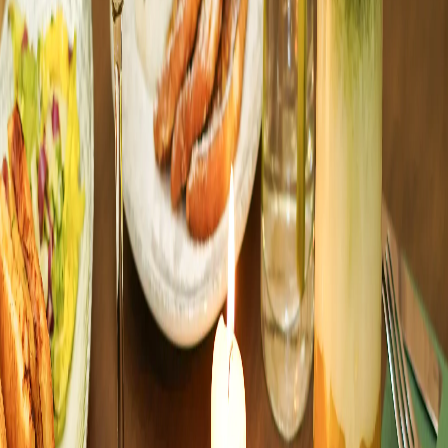
diverses de Paris en restauration asiatique : cantines chinoises du
Wenzhou, traiteurs vietnamiens, supermarches asiatiques. Mais sur
le creneau bubble tea artisanal taiwanais, le quartier reste sous-
equipe. La plupart des bubble tea shops du secteur sont des chaines
a perles industrielles.
MAISON LE TE
, au 136 rue Saint-Maur, a 10
minutes a pied de la rue de Belleville, est l'adresse qui change la
donne.
L'itineraire depuis Belleville
Depuis le metro Belleville (lignes 2 et 11), descendre la rue de
Belleville (sud) jusqu'a la rue Saint-Maur, tourner a droite. 10
minutes a pied, plat. Depuis Couronnes (ligne 2), 12 minutes.
Depuis Pyrenees (ligne 11), 15 minutes via la rue de Belleville.
Pourquoi le bubble tea artisanal differe
de l'industriel
Les bubble tea shops industriels du quartier Belleville utilisent des
perles
tapioca
precuites, du the dilue, du lait en poudre, et un sucre
par defaut a 70 pour cent. MAISON LE TE prend l'inverse : perles
cuites a l'eau 30 minutes le matin meme, the taiwanais infuse a la
commande, lait frais, sucre dose au choix. Le resultat est