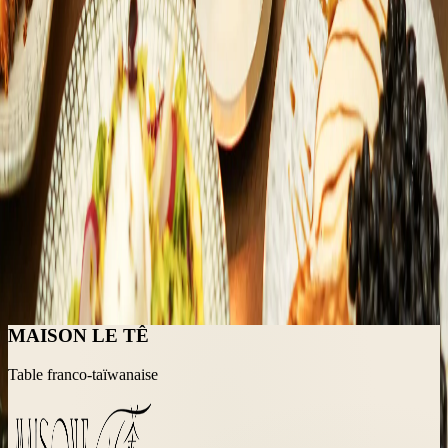
Trajet depuis Belleville ?
10 min a pied par la rue de Belleville puis la rue Saint-Maur.
Le bubble tea est-il vegan ?
Disponible en version vegan sans supplement : lait avoine, soja ou
coco.
Combien coute un bubble tea ?
Entre 6 et 7 EUR selon la boisson et la taille.
Y a-t-il du bubble tea chaud ?
Oui en hiver. Hojicha latte boba, oolong latte chaud.
MAISON LE TÊ
Table franco-taïwanaise