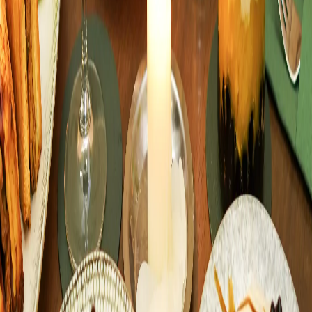
immediatement different : la perle est moelleuse-elastique, le the a du
caractere, le lait est plus rond.
La carte bubble tea
Classiques : milk tea
oolong taiwanais
Sun Moon Lake (signature),
matcha latte boba, taro boba, oolong boba. Saisonniers : fraise,
mangue, peche, kaki, yuzu. Chauds en hiver : hojicha latte boba,
oolong latte chaud. Vegan disponible sur toute la carte.
Voir la carte
complete
.
Voir aussi
Bubble tea artisanal
,
bubble tea Marais
,
bubble tea Bastille
,
salon de
the Belleville
.
Horaires
Tous les jours sauf le mardi, 11h-22h30.
Questions frequentes