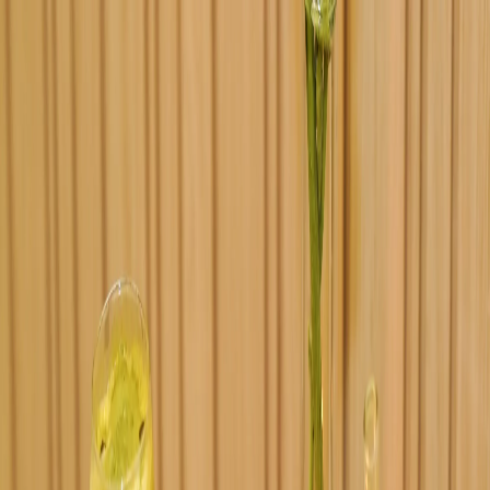
Accueil
À propos
Contact
CARTE
Voir Le Tê
FR
EN
Voir Le Tê
FR
EN
MAISON LE TÊ
Découvrir
Voir la carte
◆
Le Tê
Voir la carte des thés
Accueil
À propos
Contact
136 rue Saint-Maur
75011
Paris