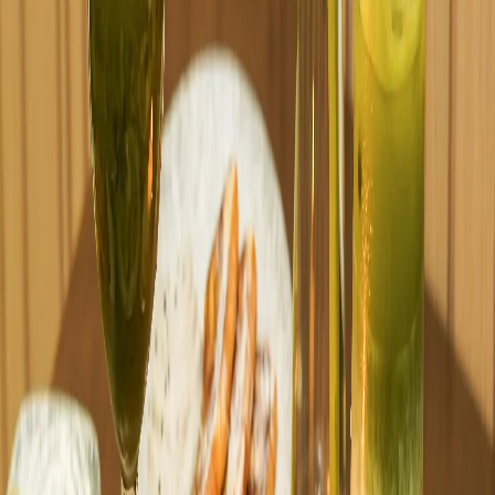
Descendre la rue de Belleville puis la rue Saint-Maur sur 600
metres.
The taiwanais d\'altitude
Oolong Ali Shan, Dong Ding, the noir Sun Moon Lake. Infusion a
la commande.
Perles du matin
Tapioca cuit chaque jour au comptoir. Texture moelleuse-elastique
typique.
Belleville et son offre asiatique riche mais
limitee sur le bubble tea
Le quartier Belleville (entre 19e, 20e, 11e et 10e) est un des plus