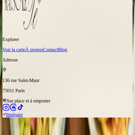
Explorer
Voir la carte
À propos
Contact
Blog
Adresse
136 rue Saint-Maur
75011
Paris
Sur place et à emporter
Itinéraire
©
2026
Fusion Flavors Hospitality Group, Site by
Be Hype