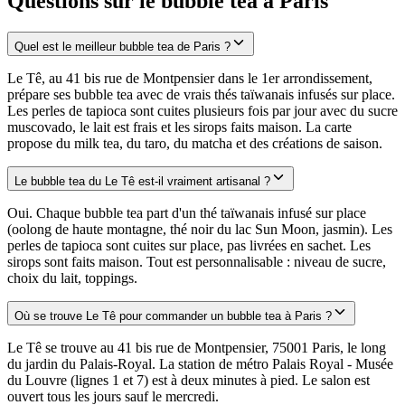
Questions sur le bubble tea a Paris
Quel est le meilleur bubble tea de Paris ?
Le Tê, au 41 bis rue de Montpensier dans le 1er arrondissement,
prépare ses bubble tea avec de vrais thés taïwanais infusés sur place.
Les perles de tapioca sont cuites plusieurs fois par jour avec du sucre
muscovado, le lait est frais et les sirops faits maison. La carte
propose du milk tea, du taro, du matcha et des créations de saison.
Le bubble tea du Le Tê est-il vraiment artisanal ?
Oui. Chaque bubble tea part d'un thé taïwanais infusé sur place
(oolong de haute montagne, thé noir du lac Sun Moon, jasmin). Les
perles de tapioca sont cuites sur place, pas livrées en sachet. Les
sirops sont faits maison. Tout est personnalisable : niveau de sucre,
choix du lait, toppings.
Où se trouve Le Tê pour commander un bubble tea à Paris ?
Le Tê se trouve au 41 bis rue de Montpensier, 75001 Paris, le long
du jardin du Palais-Royal. La station de métro Palais Royal - Musée
du Louvre (lignes 1 et 7) est à deux minutes à pied. Le salon est
ouvert tous les jours sauf le mercredi.