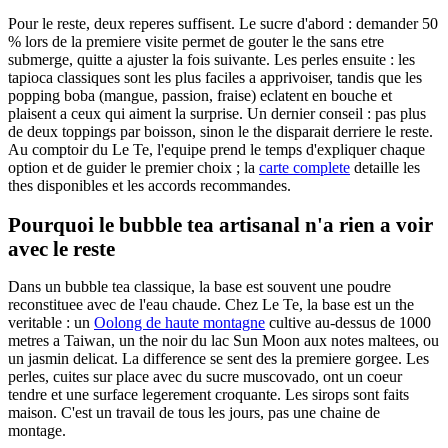
Pour le reste, deux reperes suffisent. Le sucre d'abord : demander 50
% lors de la premiere visite permet de gouter le the sans etre
submerge, quitte a ajuster la fois suivante. Les perles ensuite : les
tapioca classiques sont les plus faciles a apprivoiser, tandis que les
popping boba (mangue, passion, fraise) eclatent en bouche et
plaisent a ceux qui aiment la surprise. Un dernier conseil : pas plus
de deux toppings par boisson, sinon le the disparait derriere le reste.
Au comptoir du Le Te, l'equipe prend le temps d'expliquer chaque
option et de guider le premier choix ; la
carte complete
detaille les
thes disponibles et les accords recommandes.
Pourquoi le bubble tea artisanal n'a rien a voir
avec le reste
Dans un bubble tea classique, la base est souvent une poudre
reconstituee avec de l'eau chaude. Chez Le Te, la base est un the
veritable : un
Oolong de haute montagne
cultive au-dessus de 1000
metres a Taiwan, un the noir du lac Sun Moon aux notes maltees, ou
un jasmin delicat. La difference se sent des la premiere gorgee. Les
perles, cuites sur place avec du sucre muscovado, ont un coeur
tendre et une surface legerement croquante. Les sirops sont faits
maison. C'est un travail de tous les jours, pas une chaine de
montage.