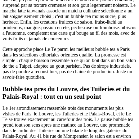
surprend par sa texture cremeuse et son gout legerement noisette. Le
matcha latte taiwanais associe un matcha culinaire selectionne a un
lait soigneusement choisi ; c'est un bubble tea moins sucre, plus
herbace. Enfin, les creations fruitees de saison, fraise-litchi au
printemps, mangue-passion en ete, peche-rose ou framboise-hibiscus
a l'automne, completent une carte qui bouge au fil des mois, avec de
vrais fruits et jamais de concentres.
Cette approche place Le Te parmi les meilleurs bubble tea a Paris
dans les selections editoriales orientees qualite. La promesse est
simple : chaque boisson ressemble a ce qu'on boit dans un bon salon
de the a Taipei, adaptee au gout parisien. Pas de sirops industriels,
pas de poudre a reconstituer, pas de chaine de production. Juste un
savoir-faire quotidien.
Bubble tea pres du Louvre, des Tuileries et du
Palais-Royal : tout en un seul point
Le 1er arrondissement rassemble trois des monuments les plus
visites de Paris, le Louvre, les Tuileries et le Palais-Royal, et le Le
Te se trouve exactement au carrefour des trois. La pause bubble tea
prend tout son sens apres une matinee au Louvre, une promenade
dans le jardin des Tuileries ou une balade le long des galeries du
Palais-Royal. Au 41 bis rue de Montpensier, le salon est a environ