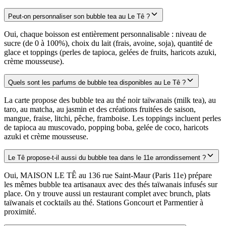
Peut-on personnaliser son bubble tea au Le Tê ?
Oui, chaque boisson est entièrement personnalisable : niveau de
sucre (de 0 à 100%), choix du lait (frais, avoine, soja), quantité de
glace et toppings (perles de tapioca, gelées de fruits, haricots azuki,
crème mousseuse).
Quels sont les parfums de bubble tea disponibles au Le Tê ?
La carte propose des bubble tea au thé noir taïwanais (milk tea), au
taro, au matcha, au jasmin et des créations fruitées de saison,
mangue, fraise, litchi, pêche, framboise. Les toppings incluent perles
de tapioca au muscovado, popping boba, gelée de coco, haricots
azuki et crème mousseuse.
Le Tê propose-t-il aussi du bubble tea dans le 11e arrondissement ?
Oui, MAISON LE TÊ au 136 rue Saint-Maur (Paris 11e) prépare
les mêmes bubble tea artisanaux avec des thés taïwanais infusés sur
place. On y trouve aussi un restaurant complet avec brunch, plats
taïwanais et cocktails au thé. Stations Goncourt et Parmentier à
proximité.