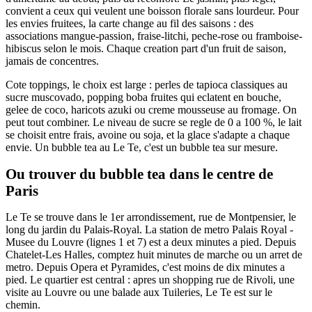
convient a ceux qui veulent une boisson florale sans lourdeur. Pour
les envies fruitees, la carte change au fil des saisons : des
associations mangue-passion, fraise-litchi, peche-rose ou framboise-
hibiscus selon le mois. Chaque creation part d'un fruit de saison,
jamais de concentres.
Cote toppings, le choix est large : perles de tapioca classiques au
sucre muscovado, popping boba fruites qui eclatent en bouche,
gelee de coco, haricots azuki ou creme mousseuse au fromage. On
peut tout combiner. Le niveau de sucre se regle de 0 a 100 %, le lait
se choisit entre frais, avoine ou soja, et la glace s'adapte a chaque
envie. Un bubble tea au Le Te, c'est un bubble tea sur mesure.
Ou trouver du bubble tea dans le centre de
Paris
Le Te se trouve dans le 1er arrondissement, rue de Montpensier, le
long du jardin du Palais-Royal. La station de metro Palais Royal -
Musee du Louvre (lignes 1 et 7) est a deux minutes a pied. Depuis
Chatelet-Les Halles, comptez huit minutes de marche ou un arret de
metro. Depuis Opera et Pyramides, c'est moins de dix minutes a
pied. Le quartier est central : apres un shopping rue de Rivoli, une
visite au Louvre ou une balade aux Tuileries, Le Te est sur le
chemin.