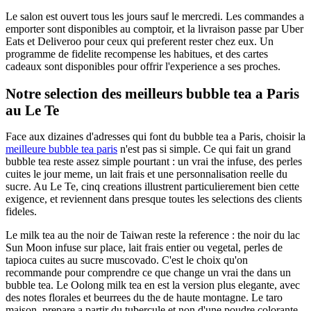
Le salon est ouvert tous les jours sauf le mercredi. Les commandes a
emporter sont disponibles au comptoir, et la livraison passe par Uber
Eats et Deliveroo pour ceux qui preferent rester chez eux. Un
programme de fidelite recompense les habitues, et des cartes
cadeaux sont disponibles pour offrir l'experience a ses proches.
Notre selection des meilleurs bubble tea a Paris
au Le Te
Face aux dizaines d'adresses qui font du bubble tea a Paris, choisir la
meilleure bubble tea paris
n'est pas si simple. Ce qui fait un grand
bubble tea reste assez simple pourtant : un vrai the infuse, des perles
cuites le jour meme, un lait frais et une personnalisation reelle du
sucre. Au Le Te, cinq creations illustrent particulierement bien cette
exigence, et reviennent dans presque toutes les selections des clients
fideles.
Le milk tea au the noir de Taiwan reste la reference : the noir du lac
Sun Moon infuse sur place, lait frais entier ou vegetal, perles de
tapioca cuites au sucre muscovado. C'est le choix qu'on
recommande pour comprendre ce que change un vrai the dans un
bubble tea. Le Oolong milk tea en est la version plus elegante, avec
des notes florales et beurrees du the de haute montagne. Le taro
maison, prepare a partir du tubercule et non d'une poudre colorante,