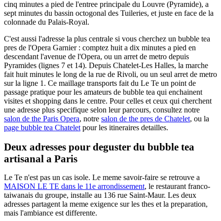
cinq minutes a pied de l'entree principale du Louvre (Pyramide), a
sept minutes du bassin octogonal des Tuileries, et juste en face de la
colonnade du Palais-Royal.
C'est aussi l'adresse la plus centrale si vous cherchez un bubble tea
pres de l'Opera Garnier : comptez huit a dix minutes a pied en
descendant l'avenue de l'Opera, ou un arret de metro depuis
Pyramides (lignes 7 et 14). Depuis Chatelet-Les Halles, la marche
fait huit minutes le long de la rue de Rivoli, ou un seul arret de metro
sur la ligne 1. Ce maillage transports fait du Le Te un point de
passage pratique pour les amateurs de bubble tea qui enchainent
visites et shopping dans le centre. Pour celles et ceux qui cherchent
une adresse plus specifique selon leur parcours, consultez notre
salon de the Paris Opera
, notre
salon de the pres de Chatelet
, ou la
page bubble tea Chatelet
pour les itineraires detailles.
Deux adresses pour deguster du bubble tea
artisanal a Paris
Le Te n'est pas un cas isole. Le meme savoir-faire se retrouve a
MAISON LE TE dans le 11e arrondissement
, le restaurant franco-
taiwanais du groupe, installe au 136 rue Saint-Maur. Les deux
adresses partagent la meme exigence sur les thes et la preparation,
mais l'ambiance est differente.