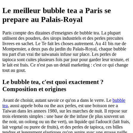
Le meilleur bubble tea a Paris se
prepare au Palais-Royal
Paris compte des dizaines d'enseignes de bubble tea. La plupart
utilisent des poudres, des sirops industriels et des perles precuites
livrees en sachet. Le Te fait les choses autrement. Au 41 bis rue de
Montpensier, a deux pas du jardin du Palais-Royal, chaque bubble
tea part d'un vrai the taiwanais infuse sur place. Les perles de
tapioca sont cuites plusieurs fois par jour pour garder leur texture, et
le lait est frais. Ce n'est pas un detail marketing : c'est ce qui change
tout au gout.
Le bubble tea, c'est quoi exactement ?
Composition et origines
Avant de choisir, autant savoir ce qu'on a dans le verre. Le
bubble
tea
, aussi appele boba ou the aux perles, est une boisson nee a
Taiwan dans les annees 1980, sur les marches de nuit. Il repose sur
trois elements simples : une base de the infuse (le plus souvent un
the noir, un oolong ou un the vert), un liquide qui l'adoucit (lait frais,
lait vegetal ou puree de fruits), et des perles de tapioca, ces billes
tendres et legerement elastiques qu'on aspire avec une grosse paille.