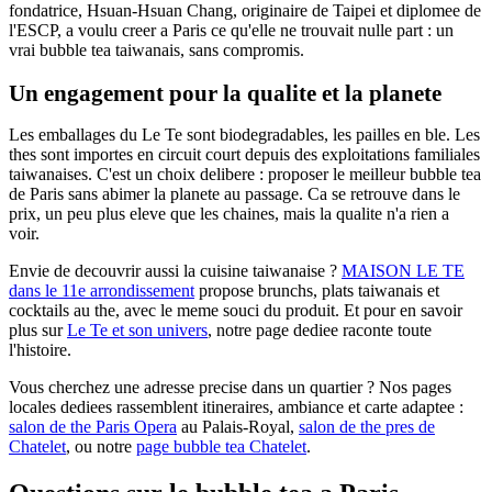
fondatrice, Hsuan-Hsuan Chang, originaire de Taipei et diplomee de
l'ESCP, a voulu creer a Paris ce qu'elle ne trouvait nulle part : un
vrai bubble tea taiwanais, sans compromis.
Un engagement pour la qualite et la planete
Les emballages du Le Te sont biodegradables, les pailles en ble. Les
thes sont importes en circuit court depuis des exploitations familiales
taiwanaises. C'est un choix delibere : proposer le meilleur bubble tea
de Paris sans abimer la planete au passage. Ca se retrouve dans le
prix, un peu plus eleve que les chaines, mais la qualite n'a rien a
voir.
Envie de decouvrir aussi la cuisine taiwanaise ?
MAISON LE TE
dans le 11e arrondissement
propose brunchs, plats taiwanais et
cocktails au the, avec le meme souci du produit. Et pour en savoir
plus sur
Le Te et son univers
, notre page dediee raconte toute
l'histoire.
Vous cherchez une adresse precise dans un quartier ? Nos pages
locales dediees rassemblent itineraires, ambiance et carte adaptee :
salon de the Paris Opera
au Palais-Royal,
salon de the pres de
Chatelet
, ou notre
page bubble tea Chatelet
.