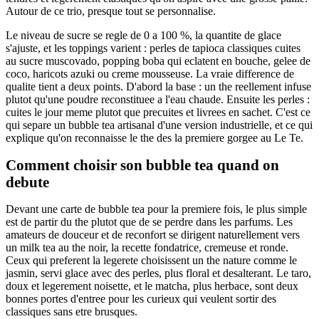
Autour de ce trio, presque tout se personnalise.
Le niveau de sucre se regle de 0 a 100 %, la quantite de glace
s'ajuste, et les toppings varient : perles de tapioca classiques cuites
au sucre muscovado, popping boba qui eclatent en bouche, gelee de
coco, haricots azuki ou creme mousseuse. La vraie difference de
qualite tient a deux points. D'abord la base : un the reellement infuse
plutot qu'une poudre reconstituee a l'eau chaude. Ensuite les perles :
cuites le jour meme plutot que precuites et livrees en sachet. C'est ce
qui separe un bubble tea artisanal d'une version industrielle, et ce qui
explique qu'on reconnaisse le the des la premiere gorgee au Le Te.
Comment choisir son bubble tea quand on
debute
Devant une carte de bubble tea pour la premiere fois, le plus simple
est de partir du the plutot que de se perdre dans les parfums. Les
amateurs de douceur et de reconfort se dirigent naturellement vers
un milk tea au the noir, la recette fondatrice, cremeuse et ronde.
Ceux qui preferent la legerete choisissent un the nature comme le
jasmin, servi glace avec des perles, plus floral et desalterant. Le taro,
doux et legerement noisette, et le matcha, plus herbace, sont deux
bonnes portes d'entree pour les curieux qui veulent sortir des
classiques sans etre brusques.