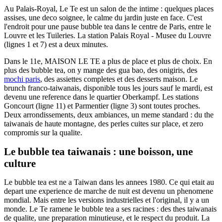
Au Palais-Royal, Le Te est un salon de the intime : quelques places
assises, une deco soignee, le calme du jardin juste en face. C'est
l'endroit pour une pause bubble tea dans le centre de Paris, entre le
Louvre et les Tuileries. La station Palais Royal - Musee du Louvre
(lignes 1 et 7) est a deux minutes.
Dans le 11e, MAISON LE TE a plus de place et plus de choix. En
plus des bubble tea, on y mange des gua bao, des onigiris, des
mochi paris
, des assiettes completes et des desserts maison. Le
brunch franco-taiwanais, disponible tous les jours sauf le mardi, est
devenu une reference dans le quartier Oberkampf. Les stations
Goncourt (ligne 11) et Parmentier (ligne 3) sont toutes proches.
Deux arrondissements, deux ambiances, un meme standard : du the
taiwanais de haute montagne, des perles cuites sur place, et zero
compromis sur la qualite.
Le bubble tea taiwanais : une boisson, une
culture
Le bubble tea est ne a Taiwan dans les annees 1980. Ce qui etait au
depart une experience de marche de nuit est devenu un phenomene
mondial. Mais entre les versions industrielles et l'original, il y a un
monde. Le Te ramene le bubble tea a ses racines : des thes taiwanais
de qualite, une preparation minutieuse, et le respect du produit. La