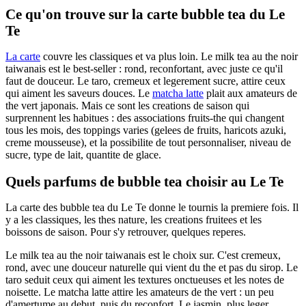
Ce qu'on trouve sur la carte bubble tea du Le
Te
La carte
couvre les classiques et va plus loin. Le milk tea au the noir
taiwanais est le best-seller : rond, reconfortant, avec juste ce qu'il
faut de douceur. Le taro, cremeux et legerement sucre, attire ceux
qui aiment les saveurs douces. Le
matcha latte
plait aux amateurs de
the vert japonais. Mais ce sont les creations de saison qui
surprennent les habitues : des associations fruits-the qui changent
tous les mois, des toppings varies (gelees de fruits, haricots azuki,
creme mousseuse), et la possibilite de tout personnaliser, niveau de
sucre, type de lait, quantite de glace.
Quels parfums de bubble tea choisir au Le Te
La carte des bubble tea du Le Te donne le tournis la premiere fois. Il
y a les classiques, les thes nature, les creations fruitees et les
boissons de saison. Pour s'y retrouver, quelques reperes.
Le milk tea au the noir taiwanais est le choix sur. C'est cremeux,
rond, avec une douceur naturelle qui vient du the et pas du sirop. Le
taro seduit ceux qui aiment les textures onctueuses et les notes de
noisette. Le matcha latte attire les amateurs de the vert : un peu
d'amertume au debut, puis du reconfort. Le jasmin, plus leger,