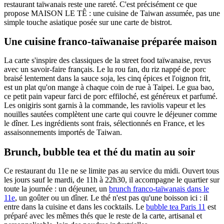
restaurant taïwanais reste une rareté. C'est précisément ce que
propose MAISON LE TÊ : une cuisine de Taiwan assumée, pas une
simple touche asiatique posée sur une carte de bistrot.
Une cuisine franco-taïwanaise préparée maison
La carte s'inspire des classiques de la street food taïwanaise, revus
avec un savoir-faire français. Le lu rou fan, du riz nappé de porc
braisé lentement dans la sauce soja, les cinq épices et l'oignon frit,
est un plat qu'on mange à chaque coin de rue à Taipei. Le gua bao,
ce petit pain vapeur farci de porc effiloché, est généreux et parfumé.
Les onigiris sont garnis à la commande, les raviolis vapeur et les
nouilles sautées complètent une carte qui couvre le déjeuner comme
le dîner. Les ingrédients sont frais, sélectionnés en France, et les
assaisonnements importés de Taiwan.
Brunch, bubble tea et thé du matin au soir
Ce restaurant du 11e ne se limite pas au service du midi. Ouvert tous
les jours sauf le mardi, de 11h à 22h30, il accompagne le quartier sur
toute la journée : un déjeuner, un
brunch franco-taïwanais dans le
11e
, un goûter ou un dîner. Le thé n'est pas qu'une boisson ici : il
entre dans la cuisine et dans les cocktails. Le
bubble tea Paris 11
est
préparé avec les mêmes thés que le reste de la carte, artisanal et