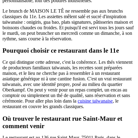
personnalisable, loin des poudres industrielles.
Le brunch de MAISON LE TÊ ne ressemble pas aux brunchs
classiques du 11e. Les assiettes mêlent salé et sucré d'inspiration
taïwanaise : onigiris, gua bao, plats signatures, pâtisseries maison et
boissons chaudes ou froides. Et puisqu'il est servi tous les jours sauf
le mardi, on peut bruncher un mercredi comme un dimanche, à son
rythme, sans course à la réservation.
Pourquoi choisir ce restaurant dans le 11e
Ce qui distingue cette adresse, c'est la cohérence. Les thés viennent
de producteurs familiaux taïwanais, les recettes sont préparées
maison, et le lieu ne cherche pas à ressembler à un restaurant
asiatique générique ni à une cantine fusion. C'est un vrai restaurant
taïwanais, avec une identité propre, posé au milieu du quartier
Oberkampf. On peut y venir pour un repas complet, un encas au
comptoir ou simplement un thé de qualité, sans réservation et sans
cérémonie. Pour aller plus loin dans la
cuisine taïwanaise
, le
restaurant en couvre les grands classiques.
Où trouver le restaurant rue Saint-Maur et
comment venir
Le restaurant est au 136 rue Saint-Maur, 75011 Paris, dans le